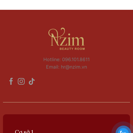
Hotline: 096.101.8611
Email:
hr@nzim.vn
Cơ sở 1