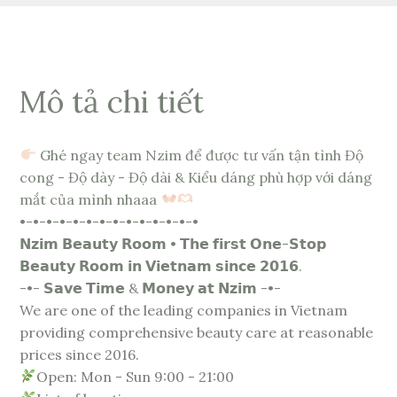
Mô tả chi tiết
Ghé ngay team Nzim để được tư vấn tận tình Độ
cong - Độ dày - Độ dài & Kiểu dáng phù hợp với dáng
mắt của mình nhaaa
•-•-•-•-•-•-•-•-•-•-•-•-•-•
𝗡𝘇𝗶𝗺 𝗕𝗲𝗮𝘂𝘁𝘆 𝗥𝗼𝗼𝗺 • 𝗧𝗵𝗲 𝗳𝗶𝗿𝘀𝘁 𝗢𝗻𝗲-𝗦𝘁𝗼𝗽
𝗕𝗲𝗮𝘂𝘁𝘆 𝗥𝗼𝗼𝗺 𝗶𝗻 𝗩𝗶𝗲𝘁𝗻𝗮𝗺 𝘀𝗶𝗻𝗰𝗲 𝟮𝟬𝟭𝟲.
-•- 𝗦𝗮𝘃𝗲 𝗧𝗶𝗺𝗲 & 𝗠𝗼𝗻𝗲𝘆 𝗮𝘁 𝗡𝘇𝗶𝗺 -•-
We are one of the leading companies in Vietnam
providing comprehensive beauty care at reasonable
prices since 2016.
Open: Mon - Sun 9:00 - 21:00