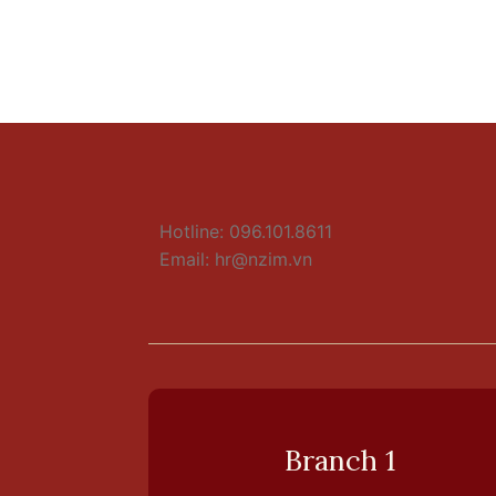
Hotline: 096.101.8611
Email:
hr@nzim.vn
Branch 1