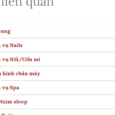
 liên quan
hung
 vụ Nails
h vụ Nối/Uốn mi
h hình chân mày
h vụ Spa
 Nzim sleep