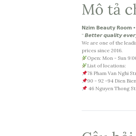
Mô tả ch
𝗡𝘇𝗶𝗺 𝗕𝗲𝗮𝘂𝘁𝘆 𝗥𝗼𝗼𝗺 • 
“ 𝘽𝙚𝙩𝙩𝙚𝙧 𝙦𝙪𝙖𝙡𝙞𝙩𝙮 𝙚𝙫𝙚𝙧
We are one of the lead
prices since 2016.
Open: Mon - Sun 9:00
List of locations:
78 Pham Van Nghi Str
90 - 92 -94 Dien Bien
46 Nguyen Thong Stre