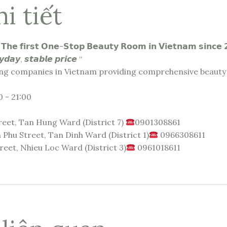
i tiết
𝗵𝗲 𝗳𝗶𝗿𝘀𝘁 𝗢𝗻𝗲-𝗦𝘁𝗼𝗽 𝗕𝗲𝗮𝘂𝘁𝘆 𝗥𝗼𝗼𝗺 𝗶𝗻 𝗩𝗶𝗲𝘁𝗻𝗮𝗺 𝘀𝗶𝗻𝗰𝗲 
𝙮𝙙𝙖𝙮, 𝙨𝙩𝙖𝙗𝙡𝙚 𝙥𝙧𝙞𝙘𝙚 “
ing companies in Vietnam providing comprehensive beauty
 - 21:00
eet, Tan Hung Ward (District 7)
0901308861
 Phu Street, Tan Dinh Ward (District 1)
0966308611
et, Nhieu Loc Ward (District 3)
0961018611