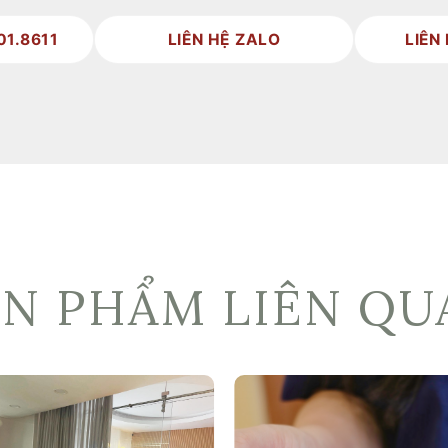
01.8611
LIÊN HỆ ZALO
LIÊN
ẢN PHẨM LIÊN QU