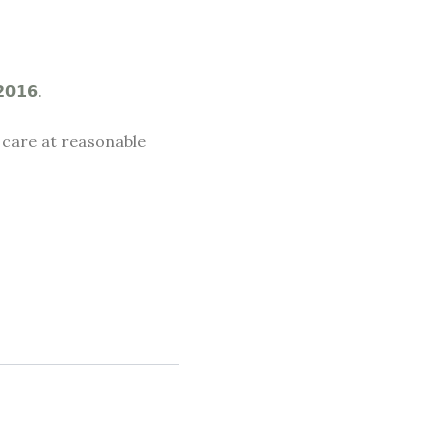
𝟮𝟬𝟭𝟲.
 care at reasonable