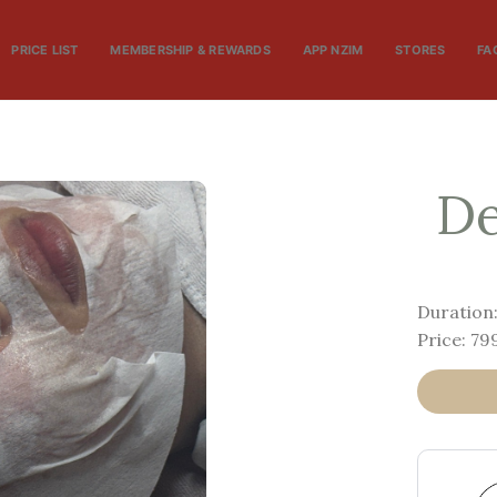
PRICE LIST
MEMBERSHIP & REWARDS
APP NZIM
STORES
FA
De
Duration
Price: 7