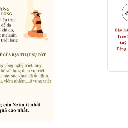
Bảo hà
free
tuỳ 
Tặng 