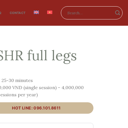
Search
Q
CONTACT
for:
SHR full legs
: 25-30 minutes
0,000 VND (single session) – 4,000,000
essions per year)
HOT LINE: 096.101.8611