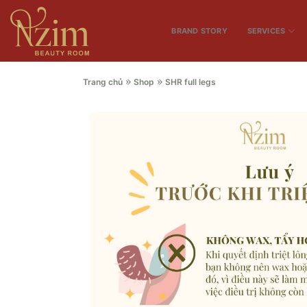
Skip
to
BRAND STORY
SERVICES
content
»
»
Trang chủ
Shop
SHR full legs