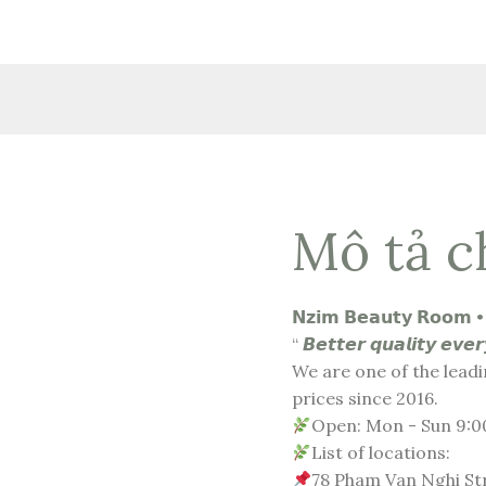
Mô tả ch
𝗡𝘇𝗶𝗺 𝗕𝗲𝗮𝘂𝘁𝘆 𝗥𝗼𝗼𝗺 • 
“ 𝘽𝙚𝙩𝙩𝙚𝙧 𝙦𝙪𝙖𝙡𝙞𝙩𝙮 𝙚𝙫𝙚𝙧
We are one of the lead
prices since 2016.
Open: Mon - Sun 9:00
List of locations:
78 Pham Van Nghi Str