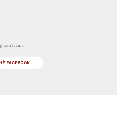
ng của Nzim.
 HỆ FACEBOOK