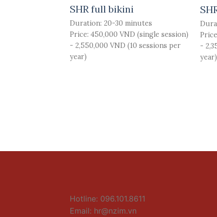
SHR full bikini
y
SHR
Duration: 20-30 minutes
rs
Dura
Price: 450,000 VND (single session)
VND (single
Price
- 2,550,000 VND (10 sessions per
,000 VND (10
- 2,
year)
)
year)
Hotline: 096.101.8611
Email:
hr@nzim.vn