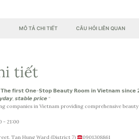
MÔ TẢ CHI TIẾT
CÂU HỎI LIÊN QUAN
i tiết
𝗵𝗲 𝗳𝗶𝗿𝘀𝘁 𝗢𝗻𝗲-𝗦𝘁𝗼𝗽 𝗕𝗲𝗮𝘂𝘁𝘆 𝗥𝗼𝗼𝗺 𝗶𝗻 𝗩𝗶𝗲𝘁𝗻𝗮𝗺 𝘀𝗶𝗻𝗰𝗲 
𝙮𝙙𝙖𝙮, 𝙨𝙩𝙖𝙗𝙡𝙚 𝙥𝙧𝙞𝙘𝙚 “
ing companies in Vietnam providing comprehensive beauty
 - 21:00
eet, Tan Hung Ward (District 7)
0901308861