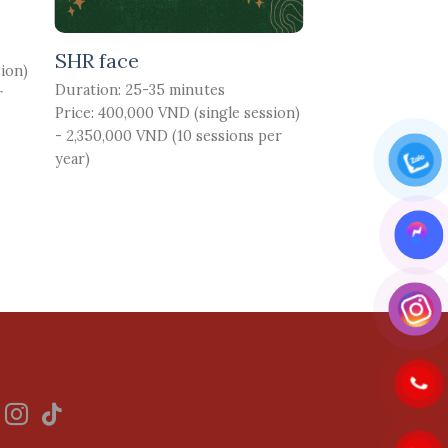
Armpit SHR
Duration: 5-10 mi
SHR face
Price: 120,000 VND
sion)
Duration: 25-35 minutes
- 800,000 VND (10
r
Price: 400,000 VND (single session)
year)
- 2,350,000 VND (10 sessions per
year)