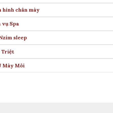
h hình chân mày
h vụ Spa
 Nzim sleep
 Triệt
U Mày Môi