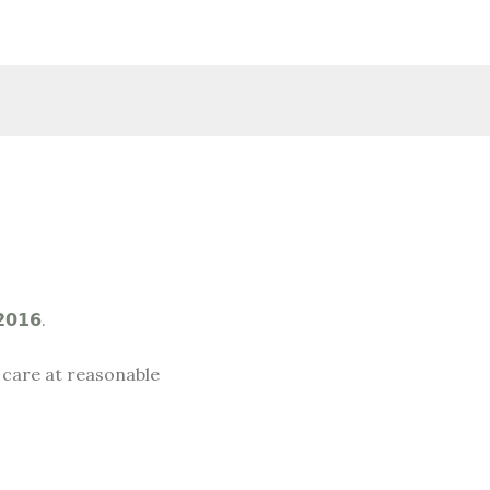
𝟮𝟬𝟭𝟲.
 care at reasonable