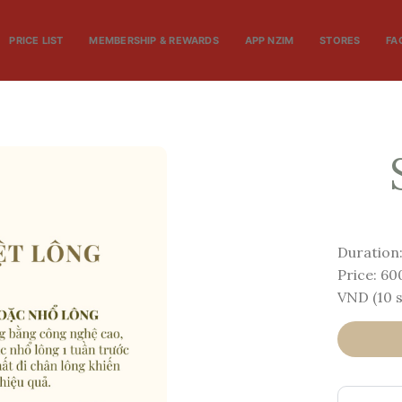
PRICE LIST
MEMBERSHIP & REWARDS
APP NZIM
STORES
FA
Duration
Price: 60
VND (10 s