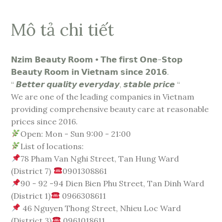
Mô tả chi tiết
𝗡𝘇𝗶𝗺 𝗕𝗲𝗮𝘂𝘁𝘆 𝗥𝗼𝗼𝗺 • 𝗧𝗵𝗲 𝗳𝗶𝗿𝘀𝘁 𝗢𝗻𝗲-𝗦𝘁𝗼𝗽
𝗕𝗲𝗮𝘂𝘁𝘆 𝗥𝗼𝗼𝗺 𝗶𝗻 𝗩𝗶𝗲𝘁𝗻𝗮𝗺 𝘀𝗶𝗻𝗰𝗲 𝟮𝟬𝟭𝟲.
“ 𝘽𝙚𝙩𝙩𝙚𝙧 𝙦𝙪𝙖𝙡𝙞𝙩𝙮 𝙚𝙫𝙚𝙧𝙮𝙙𝙖𝙮, 𝙨𝙩𝙖𝙗𝙡𝙚 𝙥𝙧𝙞𝙘𝙚 “
We are one of the leading companies in Vietnam
providing comprehensive beauty care at reasonable
prices since 2016.
Open: Mon - Sun 9:00 - 21:00
List of locations:
78 Pham Van Nghi Street, Tan Hung Ward
(District 7)
0901308861
90 - 92 -94 Dien Bien Phu Street, Tan Dinh Ward
(District 1)
0966308611
46 Nguyen Thong Street, Nhieu Loc Ward
(District 3)
0961018611