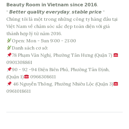
𝗕𝗲𝗮𝘂𝘁𝘆 𝗥𝗼𝗼𝗺 𝗶𝗻 𝗩𝗶𝗲𝘁𝗻𝗮𝗺 𝘀𝗶𝗻𝗰𝗲 𝟮𝟬𝟭𝟲.
“ 𝘽𝙚𝙩𝙩𝙚𝙧 𝙦𝙪𝙖𝙡𝙞𝙩𝙮 𝙚𝙫𝙚𝙧𝙮𝙙𝙖𝙮, 𝙨𝙩𝙖𝙗𝙡𝙚 𝙥𝙧𝙞𝙘𝙚 “
Chúng tôi là một trong những công ty hàng đầu tại
Việt Nam về chăm sóc sắc đẹp toàn diện với giá
thành hợp lý từ năm 2016.
Open: Mon - Sun 9:00 - 21:00
Danh sách cơ sở:
78 Phạm Văn Nghị, Phường Tân Hưng (Quận 7)
0901308861
90 - 92 -94 Điện Biên Phủ, Phường Tân Định,
(Quận 1)
0966308611
46 Nguyễn Thông, Phường Nhiêu Lộc (Quận 3)
0961018611