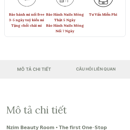
Bảo hành mi nối free
Bảo Hành Nails Móng
Tư Vấn Miễn Phí
3-5 ngày tuỳ kiểu mi
Thật 5 Ngày
Tặng chổi chải mi
Bảo Hành Nails Móng
Nối 7 Ngày
MÔ TẢ CHI TIẾT
CÂU HỎI LIÊN QUAN
Mô tả chi tiết
𝗡𝘇𝗶𝗺 𝗕𝗲𝗮𝘂𝘁𝘆 𝗥𝗼𝗼𝗺 • 𝗧𝗵𝗲 𝗳𝗶𝗿𝘀𝘁 𝗢𝗻𝗲-𝗦𝘁𝗼𝗽