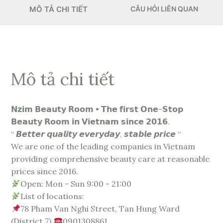
MÔ TẢ CHI TIẾT
CÂU HỎI LIÊN QUAN
Mô tả chi tiết
𝗡𝘇𝗶𝗺 𝗕𝗲𝗮𝘂𝘁𝘆 𝗥𝗼𝗼𝗺 • 𝗧𝗵𝗲 𝗳𝗶𝗿𝘀𝘁 𝗢𝗻𝗲-𝗦𝘁𝗼𝗽
𝗕𝗲𝗮𝘂𝘁𝘆 𝗥𝗼𝗼𝗺 𝗶𝗻 𝗩𝗶𝗲𝘁𝗻𝗮𝗺 𝘀𝗶𝗻𝗰𝗲 𝟮𝟬𝟭𝟲.
“ 𝘽𝙚𝙩𝙩𝙚𝙧 𝙦𝙪𝙖𝙡𝙞𝙩𝙮 𝙚𝙫𝙚𝙧𝙮𝙙𝙖𝙮, 𝙨𝙩𝙖𝙗𝙡𝙚 𝙥𝙧𝙞𝙘𝙚 “
We are one of the leading companies in Vietnam
providing comprehensive beauty care at reasonable
prices since 2016.
Open: Mon - Sun 9:00 - 21:00
List of locations:
78 Pham Van Nghi Street, Tan Hung Ward
(District 7)
0901308861