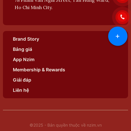
78 Pham Van Nghi Street, Tan Hung Ward,
Ho Chi Minh City.
+
Brand Story
Bảng giá
App Nzim
Membership & Rewards
Giải đáp
Liên hệ
©2025 - Bản quyền thuộc về nzim.vn