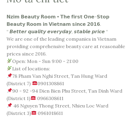
𝗡𝘇𝗶𝗺 𝗕𝗲𝗮𝘂𝘁𝘆 𝗥𝗼𝗼𝗺 • 𝗧𝗵𝗲 𝗳𝗶𝗿𝘀𝘁 𝗢𝗻𝗲-𝗦𝘁𝗼𝗽
𝗕𝗲𝗮𝘂𝘁𝘆 𝗥𝗼𝗼𝗺 𝗶𝗻 𝗩𝗶𝗲𝘁𝗻𝗮𝗺 𝘀𝗶𝗻𝗰𝗲 𝟮𝟬𝟭𝟲.
“ 𝘽𝙚𝙩𝙩𝙚𝙧 𝙦𝙪𝙖𝙡𝙞𝙩𝙮 𝙚𝙫𝙚𝙧𝙮𝙙𝙖𝙮, 𝙨𝙩𝙖𝙗𝙡𝙚 𝙥𝙧𝙞𝙘𝙚 “
We are one of the leading companies in Vietnam
providing comprehensive beauty care at reasonable
prices since 2016.
Open: Mon - Sun 9:00 - 21:00
List of locations:
78 Pham Van Nghi Street, Tan Hung Ward
(District 7)
0901308861
90 - 92 -94 Dien Bien Phu Street, Tan Dinh Ward
(District 1)
0966308611
46 Nguyen Thong Street, Nhieu Loc Ward
(District 3)
0961018611