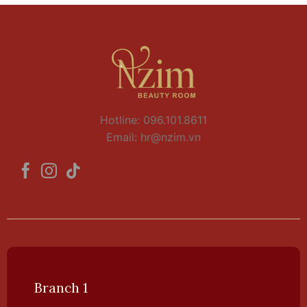
Hotline: 096.101.8611
Email:
hr@nzim.vn
Branch 1